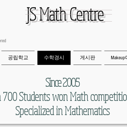
JS
Math Centre
ered
공립학교
수학경시
게시판
Makeu
Since 2005
 700 Students won Math competitio
Specialized in Mathematics