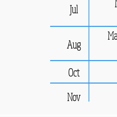
Jul
Ma
Aug
Oct
Nov