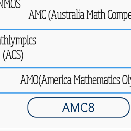
NMOS
AMC (Australia Math Compet
thlympics
(ACS)
AMO(America Mathematics Ol
AMC8