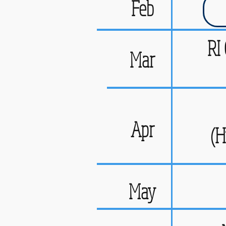
Feb
RI
Mar
Apr
(H
May