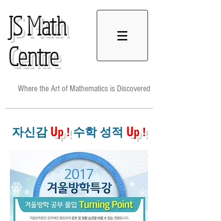
JS
Math
Centre
Where the Art of Mathematics is Discovered
U
U
​자신감
p !
수학 성적
p !