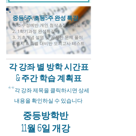
중등6주, 초등5주 완성 특강
1. 소수정예반 개인 첨삭 &집중 지도
2. 1학기과정 완성특강
3. 기초개념 설명 및 꼼꼼한 문제 풀이
4.경시 & 특별 대비반 모의고사 테스트
​각 강좌 별 방학 시간표
& 주간 학습 계획표
**
각 강좌 제목을 클릭하시면 상세
내용을 확인하실 수 있습니다.
​중등방학반
11월 6일 개강